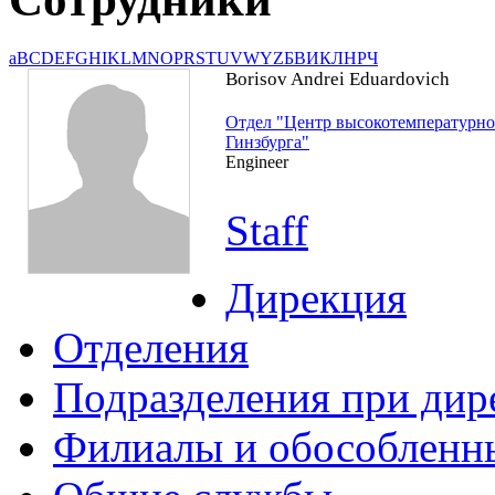
a
B
C
D
E
F
G
H
I
K
L
M
N
O
P
R
S
T
U
V
W
Y
Z
Б
В
И
К
Л
Н
Р
Ч
Borisov Andrei Eduardovich
Отдел "Центр высокотемпературно
Гинзбурга"
Engineer
Staff
Дирекция
Отделения
Подразделения при дир
Филиалы и обособленн