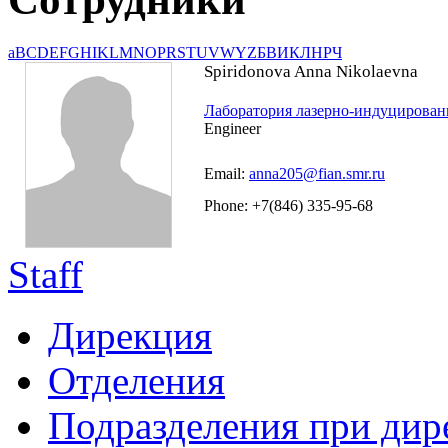
a
B
C
D
E
F
G
H
I
K
L
M
N
O
P
R
S
T
U
V
W
Y
Z
Б
В
И
К
Л
Н
Р
Ч
Spiridonova Anna Nikolaevna
Лаборатория лазерно-индуцирован
Engineer
Email:
anna205@fian.smr.ru
Phone: +7(846) 335-95-68
Staff
Дирекция
Отделения
Подразделения при дир