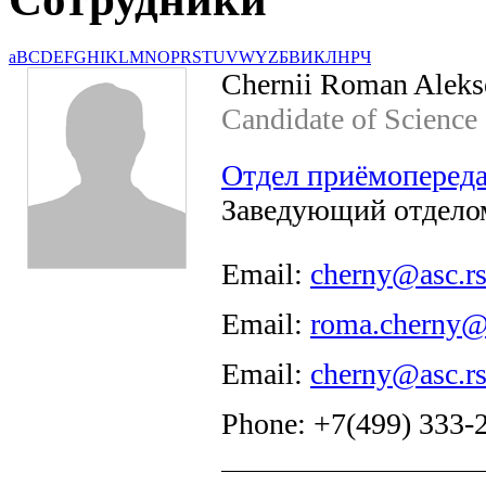
a
B
C
D
E
F
G
H
I
K
L
M
N
O
P
R
S
T
U
V
W
Y
Z
Б
В
И
К
Л
Н
Р
Ч
Chernii Roman Aleks
Candidate of Science
Отдел приёмоперед
Заведующий отдело
Email:
cherny@asc.rs
Email:
roma.cherny@
Email:
cherny@asc.rs
Phone: +7(499) 333-