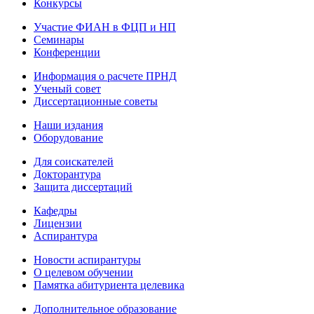
Конкурсы
Участие ФИАН в ФЦП и НП
Семинары
Конференции
Информация о расчете ПРНД
Ученый совет
Диссертационные советы
Наши издания
Оборудование
Для соискателей
Докторантура
Защита диссертаций
Кафедры
Лицензии
Аспирантура
Новости аспирантуры
О целевом обучении
Памятка абитуриента целевика
Дополнительное образование