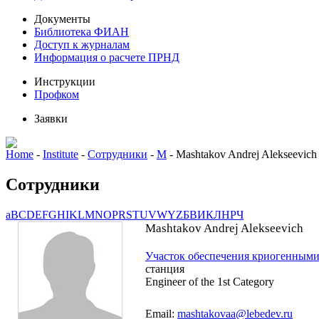
Документы
Библиотека ФИАН
Доступ к журналам
Информация о расчете ПРНД
Инструкции
Профком
Заявки
Home
-
Institute
-
Сотрудники
-
M
-
Mashtakov Andrej Alekseevich
Сотрудники
a
B
C
D
E
F
G
H
I
K
L
M
N
O
P
R
S
T
U
V
W
Y
Z
Б
В
И
К
Л
Н
Р
Ч
Mashtakov Andrej Alekseevich
Участок обеспечения криогенным
станция
Engineer of the 1st Category
Email:
mashtakovaa@lebedev.ru