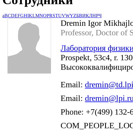
a
B
C
D
E
F
G
H
I
K
L
M
N
O
P
R
S
T
U
V
W
Y
Z
Б
В
И
К
Л
Н
Р
Ч
Dremin Igor Mikhajl
Professor, Doctor of 
Лаборатория физики
Prospekt, 53c4, r. 130
Высококвалифициро
Email:
dremin@td.lpi
Email:
dremin@lpi.r
Phone: +7(499) 132-
COM_PEOPLE_LOC