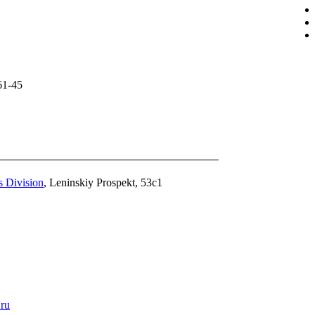
1-45
s Division
, Leninskiy Prospekt, 53c1
ru