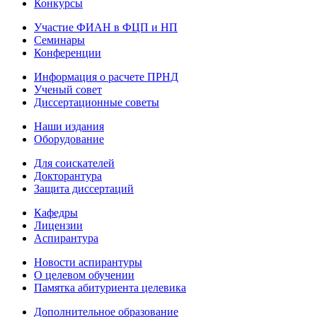
Конкурсы
Участие ФИАН в ФЦП и НП
Семинары
Конференции
Информация о расчете ПРНД
Ученый совет
Диссертационные советы
Наши издания
Оборудование
Для соискателей
Докторантура
Защита диссертаций
Кафедры
Лицензии
Аспирантура
Новости аспирантуры
О целевом обучении
Памятка абитуриента целевика
Дополнительное образование