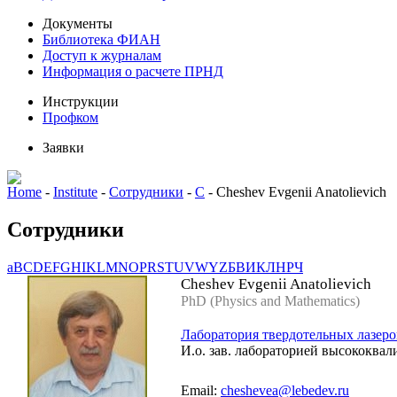
Документы
Библиотека ФИАН
Доступ к журналам
Информация о расчете ПРНД
Инструкции
Профком
Заявки
Home
-
Institute
-
Сотрудники
-
C
-
Cheshev Evgenii Anatolievich
Сотрудники
a
B
C
D
E
F
G
H
I
K
L
M
N
O
P
R
S
T
U
V
W
Y
Z
Б
В
И
К
Л
Н
Р
Ч
Cheshev Evgenii Anatolievich
PhD (Physics and Mathematics)
Лаборатория твердотельных лазеро
И.о. зав. лабораторией высококв
Email:
cheshevea@lebedev.ru