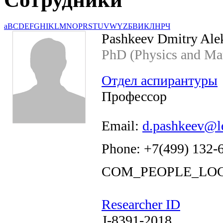
a
B
C
D
E
F
G
H
I
K
L
M
N
O
P
R
S
T
U
V
W
Y
Z
Б
В
И
К
Л
Н
Р
Ч
Pashkeev Dmitry Ale
PhD (Physics and Ma
Отдел аспирантуры
Профессор
Email:
d.pashkeev@l
Phone: +7(499) 132-
COM_PEOPLE_LOC
Researcher ID
J-8391-2018