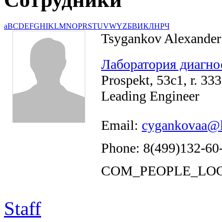
a
B
C
D
E
F
G
H
I
K
L
M
N
O
P
R
S
T
U
V
W
Y
Z
Б
В
И
К
Л
Н
Р
Ч
Tsygankov Alexander
Лаборатория диагно
Prospekt, 53c1, r. 333
Leading Engineer
Email:
cygankovaa@l
Phone: 8(499)132-60
COM_PEOPLE_LOC
Staff