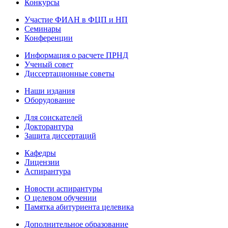
Конкурсы
Участие ФИАН в ФЦП и НП
Семинары
Конференции
Информация о расчете ПРНД
Ученый совет
Диссертационные советы
Наши издания
Оборудование
Для соискателей
Докторантура
Защита диссертаций
Кафедры
Лицензии
Аспирантура
Новости аспирантуры
О целевом обучении
Памятка абитуриента целевика
Дополнительное образование