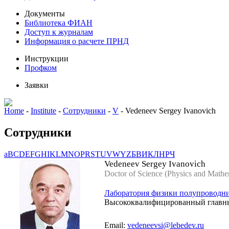
Документы
Библиотека ФИАН
Доступ к журналам
Информация о расчете ПРНД
Инструкции
Профком
Заявки
Home
-
Institute
-
Сотрудники
-
V
-
Vedeneev Sergey Ivanovich
Сотрудники
a
B
C
D
E
F
G
H
I
K
L
M
N
O
P
R
S
T
U
V
W
Y
Z
Б
В
И
К
Л
Н
Р
Ч
Vedeneev Sergey Ivanovich
Doctor of Science (Physics and Mathe
Лаборатория физики полупроводни
Высококвалифицированный главн
Email:
vedeneevsi@lebedev.ru