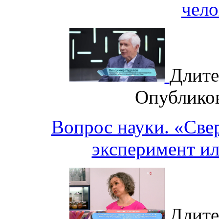
чело
Длите
Опублико
Вопрос науки. «Све
эксперимент и
Длите