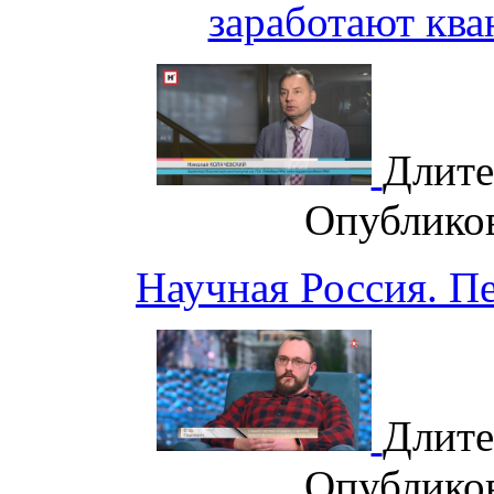
заработают кв
Длите
Опублико
Научная Россия. П
Длите
Опублико