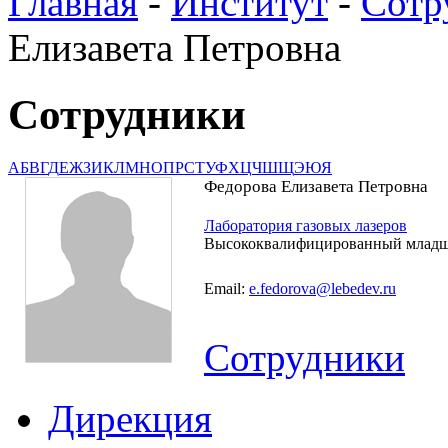
Главная
-
Институт
-
Сотр
Елизавета Петровна
Сотрудники
А
Б
В
Г
Д
Е
Ж
З
И
К
Л
М
Н
О
П
Р
С
Т
У
Ф
Х
Ц
Ч
Ш
Щ
Э
Ю
Я
Федорова Елизавета Петровна
Лаборатория газовых лазеров
Высококвалифицированный младш
Email:
e.fedorova@lebedev.ru
Сотрудники
Дирекция