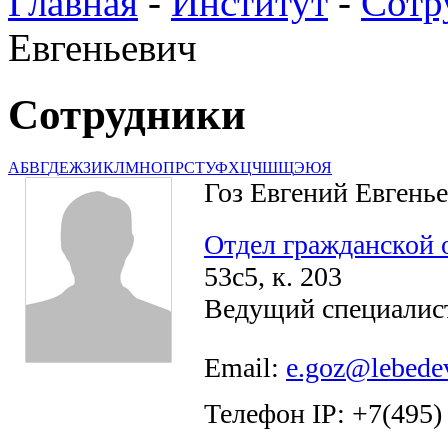
Главная
-
Институт
-
Сотр
Евгеньевич
Сотрудники
А
Б
В
Г
Д
Е
Ж
З
И
К
Л
М
Н
О
П
Р
С
Т
У
Ф
Х
Ц
Ч
Ш
Щ
Э
Ю
Я
Гоз Евгений Евгень
Отдел гражданской
53с5, к. 203
Ведущий специалист
Email:
e.goz@lebedev
Телефон IP: +7(495)