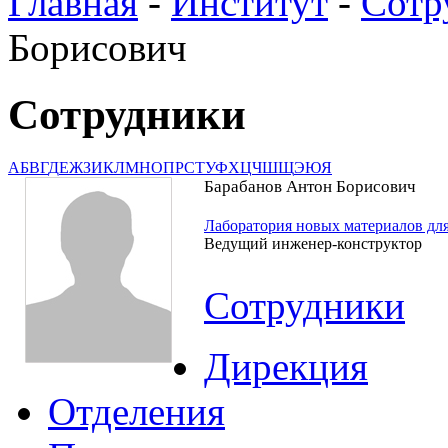
Главная
-
Институт
-
Сотр
Борисович
Сотрудники
А
Б
В
Г
Д
Е
Ж
З
И
К
Л
М
Н
О
П
Р
С
Т
У
Ф
Х
Ц
Ч
Ш
Щ
Э
Ю
Я
Барабанов Антон Борисович
Лаборатория новых материалов дл
Ведущий инженер-конструктор
Сотрудники
Дирекция
Отделения