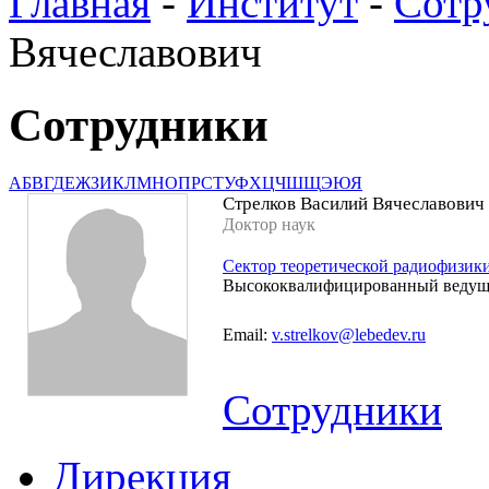
Главная
-
Институт
-
Сотр
Вячеславович
Сотрудники
А
Б
В
Г
Д
Е
Ж
З
И
К
Л
М
Н
О
П
Р
С
Т
У
Ф
Х
Ц
Ч
Ш
Щ
Э
Ю
Я
Стрелков Василий Вячеславович
Доктор наук
Сектор теоретической радиофизик
Высококвалифицированный ведущ
Email:
v.strelkov@lebedev.ru
Сотрудники
Дирекция