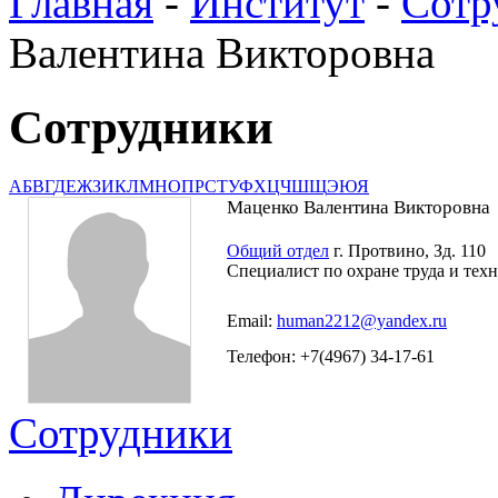
Главная
-
Институт
-
Сотр
Валентина Викторовна
Сотрудники
А
Б
В
Г
Д
Е
Ж
З
И
К
Л
М
Н
О
П
Р
С
Т
У
Ф
Х
Ц
Ч
Ш
Щ
Э
Ю
Я
Маценко Валентина Викторовна
Общий отдел
г. Протвино, Зд. 110
Специалист по охране труда и тех
Email:
human2212@yandex.ru
Телефон: +7(4967) 34-17-61
Сотрудники