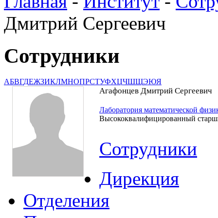
Главная
-
Институт
-
Сотр
Дмитрий Сергеевич
Сотрудники
А
Б
В
Г
Д
Е
Ж
З
И
К
Л
М
Н
О
П
Р
С
Т
У
Ф
Х
Ц
Ч
Ш
Щ
Э
Ю
Я
Агафонцев Дмитрий Сергеевич
Лаборатория математической физи
Высококвалифицированный старш
Сотрудники
Дирекция
Отделения