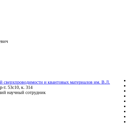
евич
й сверхпроводимости и квантовых материалов им. В.Л.
-т. 53с10, к. 314
ий научный сотрудник