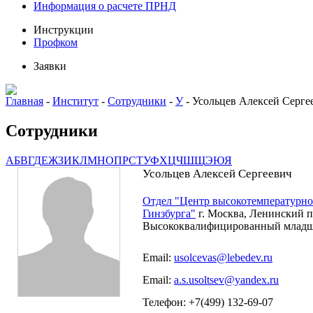
Информация о расчете ПРНД
Инструкции
Профком
Заявки
Главная
-
Институт
-
Сотрудники
-
У
-
Усольцев Алексей Серге
Сотрудники
А
Б
В
Г
Д
Е
Ж
З
И
К
Л
М
Н
О
П
Р
С
Т
У
Ф
Х
Ц
Ч
Ш
Щ
Э
Ю
Я
Усольцев Алексей Сергеевич
Отдел "Центр высокотемпературно
Гинзбурга"
г. Москва, Ленинский пр
Высококвалифицированный младш
Email:
usolcevas@lebedev.ru
Email:
a.s.usoltsev@yandex.ru
Телефон: +7(499) 132-69-07