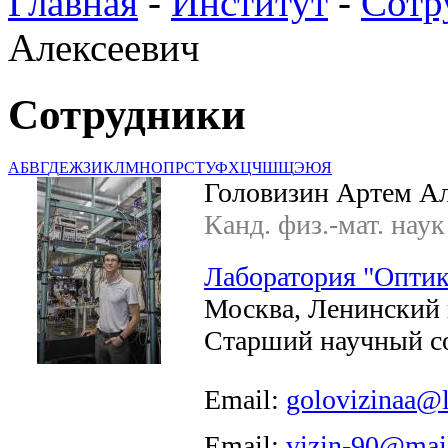
Главная
-
Институт
-
Сотр
Алексеевич
Сотрудники
А
Б
В
Г
Д
Е
Ж
З
И
К
Л
М
Н
О
П
Р
С
Т
У
Ф
Х
Ц
Ч
Ш
Щ
Э
Ю
Я
Головизин Артем Ал
Канд. физ.-мат. наук
Лаборатория "Оптик
Москва, Ленинский п
Старший научный с
Email:
golovizinaa@l
Email:
vizin-90@mail