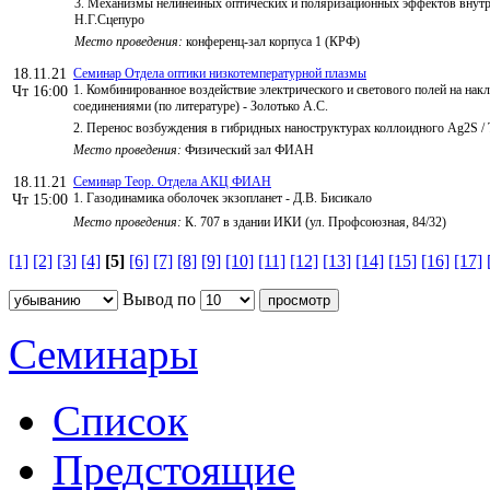
3. Механизмы нелинейных оптических и поляризационных эффектов внутри
Н.Г.Сцепуро
Место проведения:
конференц-зал корпуса 1 (КРФ)
18.11.21
Семинар Отдела оптики низкотемпературной плазмы
1. Комбинированное воздействие электрического и светового полей на на
Чт 16:00
соединениями (по литературе) - Золотько А.С.
2. Перенос возбуждения в гибридных наноструктурах коллоидного Ag2S / 
Место проведения:
Физический зал ФИАН
18.11.21
Семинар Теор. Отдела АКЦ ФИАН
1. Газодинамика оболочек экзопланет - Д.В. Бисикало
Чт 15:00
Место проведения:
К. 707 в здании ИКИ (ул. Профсоюзная, 84/32)
[1]
[2]
[3]
[4]
[5]
[6]
[7]
[8]
[9]
[10]
[11]
[12]
[13]
[14]
[15]
[16]
[17]
Вывод по
Семинары
Список
Предстоящие