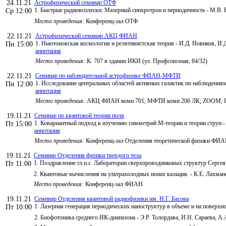
24.11.21
Астрофизический семинар ОТФ
1. Быстрые радиовсплески: Мазерный синхротрон и периодичность - М.В
Ср 12:00
Место проведения:
Конференц-зал ОТФ
22.11.21
Астрофизический семинар АКЦ ФИАН
1. Ньютоновская космология и релятивистская теория - И.Д. Новиков, И
Пн 15:00
аннотация
Место проведения:
К. 707 в здании ИКИ (ул. Профсоюзная, 84/32)
22.11.21
Семинар по наблюдательной астрофизике ФИАН-МФТИ
1. Исследование центральных областей активных галактик по наблюдения
Пн 12:00
аннотация
Место проведения:
АКЦ ФИАН комн 701, МФТИ комн 206 ЛК; ZOOM, ID мо
19.11.21
Семинар по квантовой теории поля
1. Ковариантный подход к изучению симметрий М-теории и теории струн -
Пт 15:00
аннотация
Место проведения:
Конференц-зал Отделения теоретической физики ФИ
19.11.21
Семинар Отделения физики твердого тела
1. Поздравление гл.н.с. Лаборатории сверхпроводниковых структур Серге
Пт 11:00
2. Квантовые вычисления на ультрахолодных ионах кальция. - К.Е. Лахма
Место проведения:
Конференц-зал ФИАН
19.11.21
Семинар Отделения квантовой радиофизики им. Н.Г. Басова
1. Лазерная генерация периодических наноструктур в объеме и на поверхн
Пт 10:00
2. Биофотоника среднего ИК-диапазона - Э.Р. Толордава, И.Н. Сараева, А