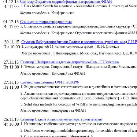
01.12.15
Семинар Отделения ядерной физики и астрофизики ФИАН
1. Dark Matter. Search for a particle. - Alessandro Giordano (University of Salern
Вт 11:00
Место проведения:
Конференц-зал
01.12.15
Семинар по теории твердого тела
1. Оптические свойства кирально-модулированных фотонных структур - С.
Вт 11:00
Место проведения:
Конференц-зал Отделения теоретической физики ФИА
30.11.15
Семинар Лаборатории физики Солнца и космических лучей им. акад.С.Н.В
1. Литература : об 11-летнем солнечном цикле. - Ю.И. Стожков
Пн 10:00
Место проведения:
г. Долгопрудный, Моск. обл., Научный пер.д.1, ДНС
27.11.15
Семинар "Нейтринная и ядерная астрофизика" им. Г.Т.Зацепина
1. Темная материя. Современный статус - Шакирьянова Ирина Ромельевн
Пт 11:00
Место проведения:
Колонный зал ФИАН
27.11.15
Совместный Семинар ОФТТ и ОКРФ
1. Жидкокристаллические сегнетоэлектрики в дисплейных и фотонных устр
Пт 11:00
2. Анализ статистики одноэлектронных сигналов твердотельных лавинных фот
depth characterization and optimization of Silicon Photomultipliers"). - С.Л. 
3. Solid state methods for detection of WIMPs (weak-interacting massive parti
Место проведения:
конференц-зал ФИАН
26.11.15
Семинар Отдела оптики низкотемпературной плазмы
1. Нелинейные свойства наночастиц в матрице из смектического жидкого кр
Чт 16:00
2. Dual-beam wavelength modulation spectroscopy for sensitive detection of w
3. Спин-жидкостное состояние - Нурматов А.А.