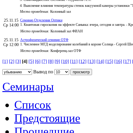
4. Выяснение влияния температуры стенок вакуумной камеры установки "Т
Место проведения:
Колонный зал
25.11.15
Семинар Отделения Оптики
1. Квантовая гироскопия на эффекте Саньяка: вчера, сегодня и завтра. -
Ср 14:00
Место проведения:
Колонный зал ФИАН
25.11.15
Астрофизический семинар ОТФ
1. Численное МГД моделирование колебаний в короне Солнца - Сергей Ше
Ср 12:00
Место проведения:
Конференц-зал ОТФ
[1]
[2]
[3]
[4]
[5]
[6]
[7]
[8]
[9]
[10]
[11]
[12]
[13]
[14]
[15]
[16]
[17]
Вывод по
Семинары
Список
Предстоящие
Прошедшие