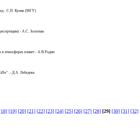
ед - С.П. Кулик (МГУ)
иссертации) - А.С. Золотько
 в атмосферах планет - А.В.Родин
Se". - Д.А. Лебедева
[18]
[19]
[20]
[21]
[22]
[23]
[24]
[25]
[26]
[27]
[28]
[29]
[30]
[31]
[32]