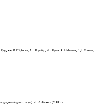
.Грудцын, И.Г.Зубарев, А.В.Корибут, И.Е.Кучик, С.Б.Мамаев, Л.Д. Михеев,
 кандидатской диссертации). - П.А.Жиляев (МФТИ)