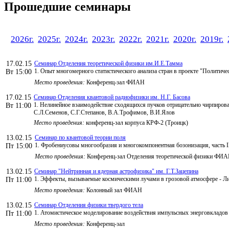
Прошедшие семинары
2026г.
2025г.
2024г.
2023г.
2022г.
2021г.
2020г.
2019г.
17.02.15
Семинар Отделения теоретической физики им.И.Е.Тамма
1. Опыт многомерного статистического анализа стран в проекте "Политич
Вт 15:00
Место проведения:
Конференц-зал ФИАН
17.02.15
Семинар Отделения квантовой радиофизики им. Н.Г. Басова
1. Нелинейное взаимодействие сходящихся пучков отрицательно чирпирова
Вт 11:00
С.Л.Семенов, С.Г.Степанов, В.А.Трофимов, В.И.Ялов
Место проведения:
конференц-зал корпуса КРФ-2 (Троицк)
13.02.15
Семинар по квантовой теории поля
1. Фробениусовы многообразия и многокомпонентная бозонизация, часть II
Пт 15:00
Место проведения:
Конференц-зал Отделения теоретической физики ФИ
13.02.15
Семинар "Нейтринная и ядерная астрофизика" им. Г.Т.Зацепина
1. Эффекты, вызываемые космическими лучами в грозовой атмосфере - 
Пт 11:00
Место проведения:
Колонный зал ФИАН
13.02.15
Семинар Отделения физики твердого тела
1. Атомистическое моделирование воздействия импульсных энерговкладов 
Пт 11:00
Место проведения:
Конференц-зал