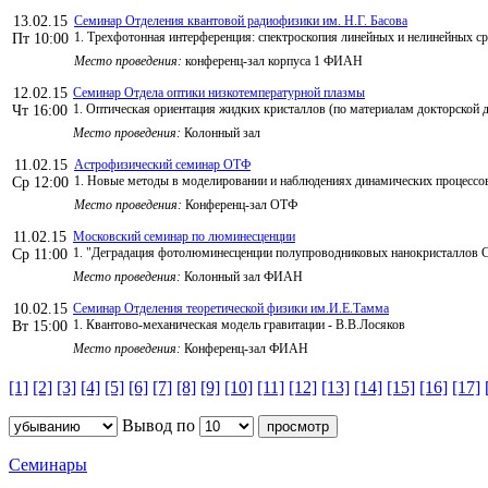
13.02.15
Семинар Отделения квантовой радиофизики им. Н.Г. Басова
1. Трехфотонная интерференция: спектроскопия линейных и нелинейных ср
Пт 10:00
Место проведения:
конференц-зал корпуса 1 ФИАН
12.02.15
Семинар Отдела оптики низкотемпературной плазмы
1. Оптическая ориентация жидких кристаллов (по материалам докторской д
Чт 16:00
Место проведения:
Колонный зал
11.02.15
Астрофизический семинар ОТФ
1. Новые методы в моделировании и наблюдениях динамических процессов
Ср 12:00
Место проведения:
Конференц-зал ОТФ
11.02.15
Московский семинар по люминесценции
1. "Деградация фотолюминесценции полупроводниковых нанокристаллов Cd
Ср 11:00
Место проведения:
Колонный зал ФИАН
10.02.15
Семинар Отделения теоретической физики им.И.Е.Тамма
1. Квантово-механическая модель гравитации - В.В.Лосяков
Вт 15:00
Место проведения:
Конференц-зал ФИАН
[1]
[2]
[3]
[4]
[5]
[6]
[7]
[8]
[9]
[10]
[11]
[12]
[13]
[14]
[15]
[16]
[17]
Вывод по
Семинары