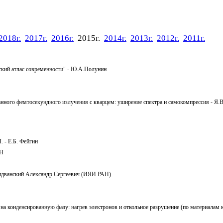
2018г.
2017г.
2016г.
2015г.
2014г.
2013г.
2012г.
2011г.
еский атлас современности" - Ю.А.Полунин
нного фемтосекундного излучения с кварцем: уширение спектра и самокомпрессия - Я.В
. - Е.Б. Фейгин
АН
Лидванский Александр Сергеевич (ИЯИ РАН)
на конденсированную фазу: нагрев электронов и откольное разрушение (по материалам