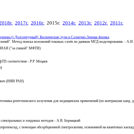
2018г.
2017г.
2016г.
2015г.
2014г.
2013г.
2012г.
2011г.
ернова (г.Долгопрудный): Космические лучи и Солнечно-Земная физика
явлений". Метод поиска положений токовых слоёв по данным МГД моделирования. - А
 ФИАН ("за спиной" МФТИ)
ТП соответствие - Р.Р. Мецаев
АН
нович (ИЯИ РАН)
сточника рентгеновского излучения для медицинских применений (по материалам канд. 
 спектральных и зондовых методов - А.В. Бернацкий
пропоксид, с помощью абсорбционной спектроскопии, основанной на квантовых каскадн