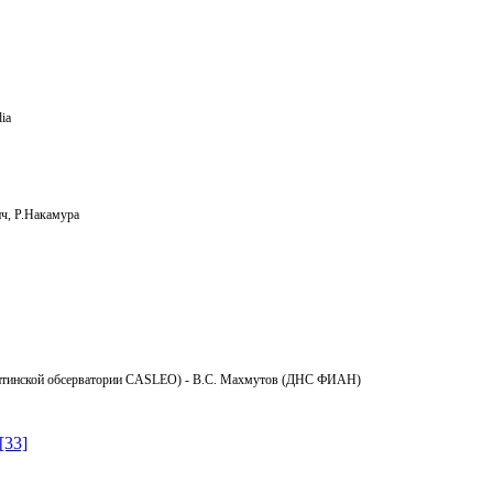
dia
ич, Р.Накамура
гентинской обсерватории CASLEO) - В.С. Махмутов (ДНС ФИАН)
[33]