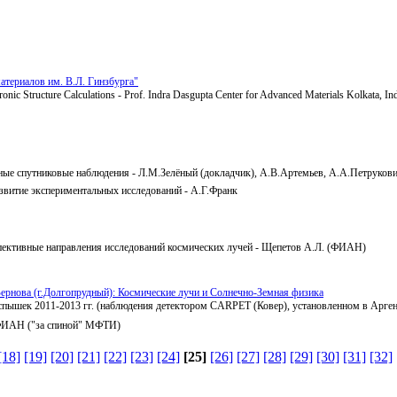
териалов им. В.Л. Гинзбурга"
tronic Structure Calculations - Prof. Indra Dasgupta Center for Advanced Materials Kolkata, In
нные спутниковые наблюдения - Л.М.Зелёный (докладчик), А.В.Артемьев, А.А.Петруков
звитие экспериментальных исследований - А.Г.Франк
пективные направления исследований космических лучей - Щепетов А.Л. (ФИАН)
ернова (г.Долгопрудный): Космические лучи и Солнечно-Земная физика
 вспышек 2011-2013 гг. (наблюдения детектором CARPET (Ковер), установленном в Ар
 ФИАН ("за спиной" МФТИ)
[18]
[19]
[20]
[21]
[22]
[23]
[24]
[25]
[26]
[27]
[28]
[29]
[30]
[31]
[32]