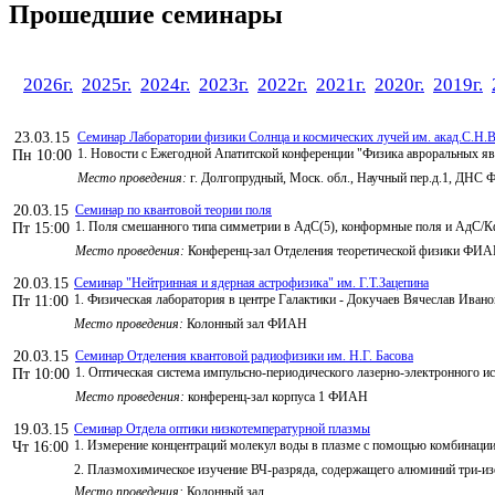
Прошедшие семинары
2026г.
2025г.
2024г.
2023г.
2022г.
2021г.
2020г.
2019г.
23.03.15
Семинар Лаборатории физики Солнца и космических лучей им. акад.С.Н.В
1. Новости с Ежегодной Апатитской конференции "Физика авроральных 
Пн 10:00
Место проведения:
г. Долгопрудный, Моск. обл., Научный пер.д.1, ДНС
20.03.15
Семинар по квантовой теории поля
1. Поля смешанного типа симметрии в АдС(5), конформные поля и АдС/Кф
Пт 15:00
Место проведения:
Конференц-зал Отделения теоретической физики ФИ
20.03.15
Семинар "Нейтринная и ядерная астрофизика" им. Г.Т.Зацепина
1. Физическая лаборатория в центре Галактики - Докучаев Вячеслав Ива
Пт 11:00
Место проведения:
Колонный зал ФИАН
20.03.15
Семинар Отделения квантовой радиофизики им. Н.Г. Басова
1. Оптическая система импульсно-периодического лазерно-электронного и
Пт 10:00
Место проведения:
конференц-зал корпуса 1 ФИАН
19.03.15
Семинар Отдела оптики низкотемпературной плазмы
1. Измерение концентраций молекул воды в плазме с помощью комбинации
Чт 16:00
2. Плазмохимическое изучение ВЧ-разряда, содержащего алюминий три-изо
Место проведения:
Колонный зал