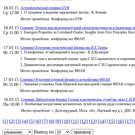
18.03.15
Астрофизический семинар ОТФ
1. О лазерном ускорении заряженных частиц - К.Лежнин
Ср 12:00
Место проведения:
Конференц-зал ОТФ
18.03.15
Семинар "Центра высокотемпературной сверхпроводимости и квантовых ма
1. Emergent Properties in Correlated Oxides: Insights from First Principles Elec
Ср 11:00
Место проведения:
конференц-зал ФИАН
17.03.15
Семинар Отделения теоретической физики им.И.Е.Тамма
1. Гелиофизика: от наблюдений к моделям - В.Д.Кузнецов
Вт 15:00
2. Токовые слои в космической плазме: идеи С.И.Сыроватского и совреме
3. Динамическая диссипация магнитной энергии по С.И.Сыроватскому и ра
Место проведения:
Конференц-зал ФИАН
17.03.15
Семинар Отделения ядерной физики и астрофизики ФИАН
1. Ливневая установка Тянь-Шанской высокогорной станции ФИАН и перс
Вт 11:00
Место проведения:
Конференц-зал
16.03.15
Семинар Лаборатории физики Солнца и космических лучей им. акад.С.Н.В
1. Необычные возрастания космических лучей во время ряда солнечных
Пн 10:00
Место проведения:
г. Долгопрудный, Моск. обл., Научный пер.д.1, ДНС
[1]
[2]
[3]
[4]
[5]
[6]
[7]
[8]
[9]
[10]
[11]
[12]
[13]
[14]
[15]
[16]
[17]
Вывод по