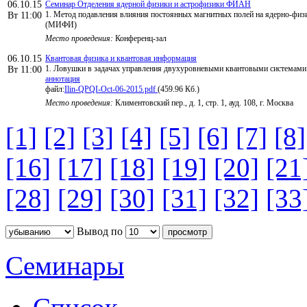
06.10.15
Семинар Отделения ядерной физики и астрофизики ФИАН
1. Метод подавления влияния постоянных магнитных полей на ядерно-физ
Вт 11:00
(МИФИ)
Место проведения:
Конференц-зал
06.10.15
Квантовая физика и квантовая информация
1. Ловушки в задачах управления двухуровневыми квантовыми системами 
Вт 11:00
аннотация
файл:
Ilin-QPQI-Oct-06-2015.pdf
(459.96 Кб.)
Место проведения:
Климентовский пер., д. 1, стр. 1, ауд. 108, г. Москва
[1]
[2]
[3]
[4]
[5]
[6]
[7]
[8]
[16]
[17]
[18]
[19]
[20]
[21
[28]
[29]
[30]
[31]
[32]
[33
Вывод по
Семинары