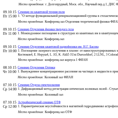
Место проведения:
г. Долгопрудный, Моск. обл., Научный пер.д.1, ДНС
09.10.15
Семинар по квантовой теории поля
1. "О методе функциональной ренормализационной группы в стохастическо
Пт 15:00
Место проведения:
Конференц-зал Отделения теоретической физики ФИ
09.10.15
Семинар Отделения физики твердого тела
1. Межподзонное поглощение в структурах из квантовых ям в квантующем
Пт 11:00
Место проведения:
Конференц-зал
09.10.15
Семинар Отделения квантовой радиофизики им. Н.Г. Басова
1. Поглощение лазерного излучения в плазме: от наноструктурированных 
Пт 10:00
Костюков4, Е. Неруш4, L. Ji5, K. Akli5 1Uni Duesseldorf, 2 LLNL, 3 Colora
Место проведения:
конференц-зал корпуса 1 ФИАН
08.10.15
Семинар Отделения Оптики
1. Вынужденное концентрационное рассеяние на частицах в жидкости в при
Чт 10:00
Место проведения:
Колонный зал ФИАН
07.10.15
Семинар Отдела спектроскопии
1. Дифракционный метод регистрации оптических волновых полей - Стука
Ср 14:00
Место проведения:
Колонный зал
07.10.15
Астрофизический семинар ОТФ
1. Параметрические неустойчивости в магнитной гидродинамике астрофи
Ср 12:00
Место проведения:
Конференц-зал ОТФ