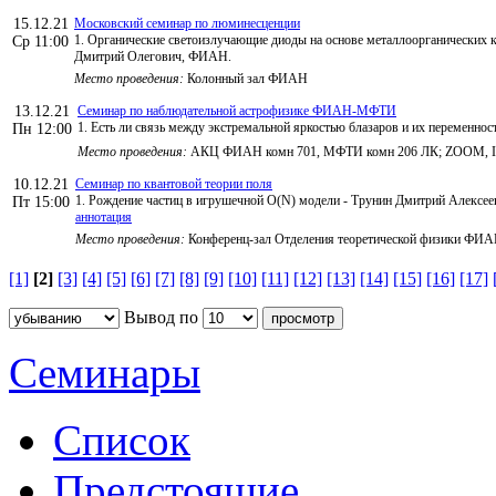
15.12.21
Московский семинар по люминесценции
1. Органические светоизлучающие диоды на основе металлоорганических 
Ср 11:00
Дмитрий Олегович, ФИАН.
Место проведения:
Колонный зал ФИАН
13.12.21
Семинар по наблюдательной астрофизике ФИАН-МФТИ
1. Есть ли связь между экстремальной яркостью блазаров и их перемен
Пн 12:00
Место проведения:
АКЦ ФИАН комн 701, МФТИ комн 206 ЛК; ZOOM, ID мо
10.12.21
Семинар по квантовой теории поля
1. Рождение частиц в игрушечной O(N) модели - Трунин Дмитрий Алексее
Пт 15:00
аннотация
Место проведения:
Конференц-зал Отделения теоретической физики ФИ
[1]
[2]
[3]
[4]
[5]
[6]
[7]
[8]
[9]
[10]
[11]
[12]
[13]
[14]
[15]
[16]
[17]
Вывод по
Семинары
Список
Предстоящие