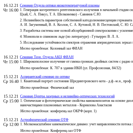
16.12.21
Семинар Отдела оптики низкотемпературной плазмы
1. Генерация когерентного рентгеновского излучения в начальной стадии с
Чт 16:00
Цхай, С. А. Пикуз, Т. А. Шелковенко) - Савинов С.Ю.
2. Нелинейность параметров собственной катодолюминесценции германата в
А. И. Загуменный, В. А. Козлов, С. А. Кутовой, Н. В. Пестовский, С. Ю. С
3. Разработка системы вне осевой абсорбционной спектроскопии с усилени
4. Монополи в спиновом льде (по литературе) - Гутьеррес В. Л. А.
5. Исследование устойчивости спектров отражения апериодических зеркал 
Место проведения:
Колонный зал ФИАН
16.12.21
Семинар Теор. Отдела АКЦ ФИАН
1. Широкополосное излучение от гамма-громких двойных систем с радио п
Чт 15:00
Место проведения:
К. 707 в здании ИКИ (ул. Профсоюзная, 84/32)
15.12.21
Аспирантский семинар по оптике
1. Квантовый портрет состояния Шредингеровского кота - д.ф.-м.н., проф
Ср 16:40
Место проведения:
Физический зал
15.12.21
Семинар Центра лазерных и нелинейно-оптических технологий
1. Оптические и фототермические свойства нанокомпозитов на основе ди
Ср 15:00
наночастицами плазмонных металлов - Корнилова Анастасия
Место проведения:
конференц-зал ОКРФ (корп. 1)
15.12.21
Астрофизический семинар ОТФ
1. Мелкомасштабное кинематическое динамо: учет направленности потока 
Ср 12:00
Место проведения:
Конференц-зал ОТФ